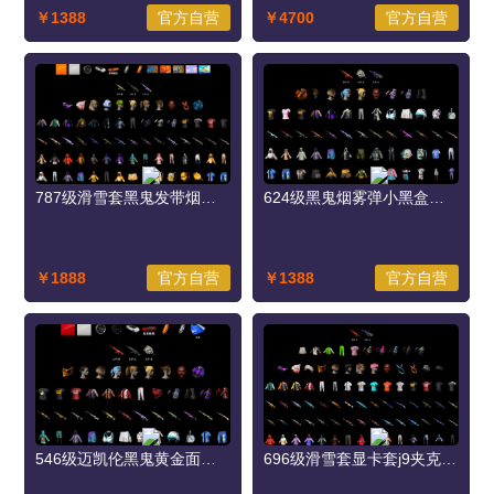
￥1388
官方自营
￥4700
官方自营
787级滑雪套黑鬼发带烟雾弹迈凯伦二代战神水麒麟5级玄武5级粉大炮2级悲喜毒液
624级黑鬼烟雾弹小黑盒黑绷带手套朱雀5级白虎2级aug-1级白虎套
￥1888
官方自营
￥1388
官方自营
546级迈凯伦黑鬼黄金面具烟雾弹朱雀8级青龙1级白虎1级黑绷带白虎
696级滑雪套显卡套j9夹克白裙粉猪t桖金手指迈阿密k手套黑鬼发带黄金面具渔夫帽Mini-1级aug-1级甜饼红魔粉猪发带