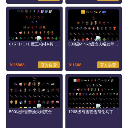
6+6+1+1+1 魔王柏林K裤 双头金面白裙发带 可可悲喜尼尔
500级Mini-2级渔夫帽发带黄金面具迈凯伦大魔王手套毒液炫彩
￥25888
官方自营
￥1688
官方自营
500级滑雪套渔夫帽黄金面具大炮6级马尾
1268级滑雪套迈凯伦马丁绿头渔夫帽发带黄金面具M4-10级青龙3级白虎2级粉大炮1级dbs-1级金手指绷带手套毒液玩具悲喜