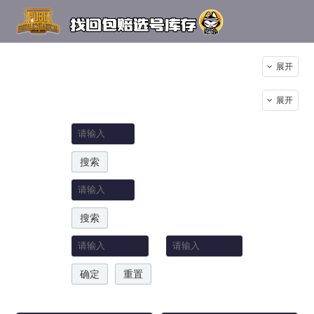
瓦罗兰特：
全部
离火刃
展开
绝地求生：
全部
枪皮系列
人物妆饰
服装
展开
内购套装
手套
载具
烟雾
关键词：
等级 金标
搜索
编号：
搜索
价格区间：
-
确定
重置