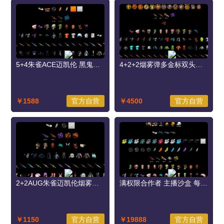
5+4朱雀ACE迈凯伦 黑鬼滑雪马东锡白虎套小战神
4+2+2烟雾弹多金标双头红鞋 渔夫帽金手指黑盒多手套显卡橙运动
￥1588
官方自营
￥4500
官方自营
2+2AUG朱雀迈凯伦烟雾弹 黑鬼紫头渔夫帽小战神
满权限合作者 主播沙盒 每赛季免费送15000GB 迈凯伦马丁多武器双头黑盒黑鬼多内购
￥1150
官方自营
￥19888
官方自营